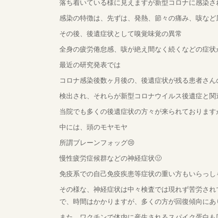
落ち着いている様に見えますが新型コロナに感染さ
感染の特徴は、先ずは、発熱、節々の痛み、咳など
その後、後遺症状として嗅覚味覚の異常
全身の疲労倦怠感、咳が絶え間なく続くなどの症状
最近の研究発表では
コロナ感染後数ヶ月後の、後遺症状が残る患者さん
検出され、それらが新型コロナウイルス後遺症と関
当院でも多くの後遺症状の方々が来られております
中には、頭のモヤモヤ
所謂ブレーンフォッグ😢
慢性疲労症候群などの神経症状🤢
免疫系での自己免疫疾患等症状の重い方もいらっし
その様な、神経症状は中々検査では現れず苦労され
で、時間はかかりますが、多くの方が回復傾向にあり
また、ワクチンで体内に産生されるスパイク蛋白も