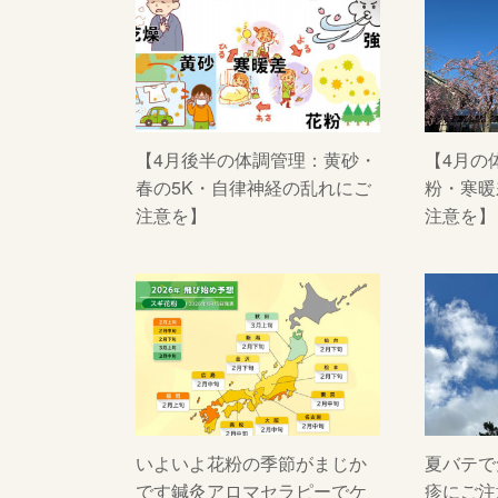
【4月後半の体調管理：黄砂・
【4月の
春の5K・自律神経の乱れにご
粉・寒暖
注意を】
注意を】
いよいよ花粉の季節がまじか
夏バテで
です鍼灸アロマセラピーでケ
疹にご注