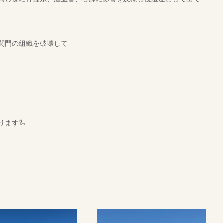
関門の組織を破壊して
ます🦾