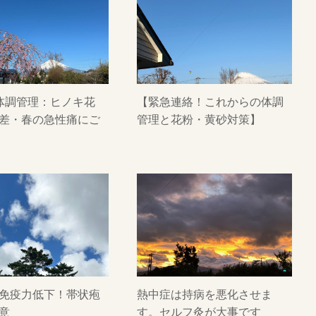
体調管理：ヒノキ花
【緊急連絡！これからの体調
差・春の急性痛にご
管理と花粉・黄砂対策】
免疫力低下！帯状疱
熱中症は持病を悪化させま
意
す。セルフ灸が大事です