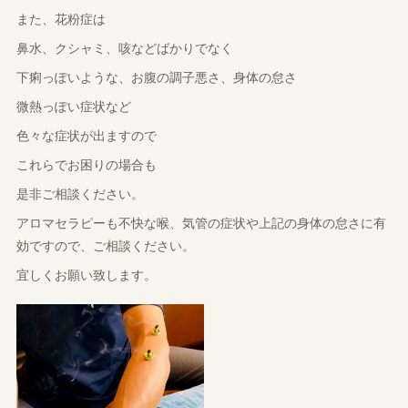
また、花粉症は
鼻水、クシャミ、咳などばかりでなく
下痢っぽいような、お腹の調子悪さ、身体の怠さ
微熱っぽい症状など
色々な症状が出ますので
これらでお困りの場合も
是非ご相談ください。
アロマセラピーも不快な喉、気管の症状や上記の身体の怠さに有
効ですので、ご相談ください。
宜しくお願い致します。